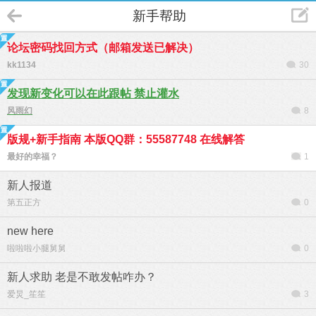
新手帮助
论坛密码找回方式（邮箱发送已解决）
kk1134
30
发现新变化可以在此跟帖 禁止灌水
风雨幻
8
版规+新手指南 本版QQ群：55587748 在线解答
最好的幸福？
1
新人报道
第五正方
0
new here
啦啦啦小腿舅舅
0
新人求助 老是不敢发帖咋办？
爱炅_笙笙
3