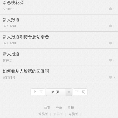
暗恋桃花源
Aibileen
0
新人报道
BZXHZXH
0
新人报道期待合肥站暗恋
BZXHZXH
0
新人报道
林钟念
0
如何看别人给我的回复啊
安何何何
7
上一页
第1页
下一页
首页
|
登录
|
注册
简易版
|
触屏版
|
电脑版
|