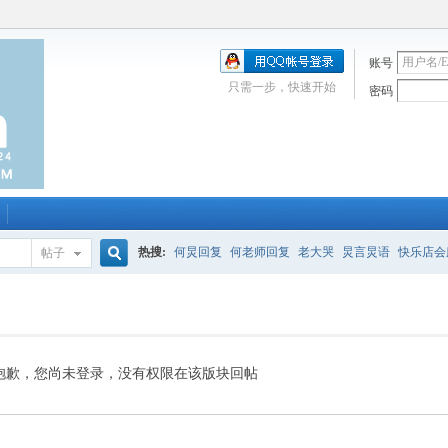
账号
只需一步，快速开始
密码
热搜:
何炅回复
何老师回复
老大哭
炅言炅语
快乐店会
帖子
搜
唱吧
签到
校园幽默剧
购买会服
何炅签名2013
（青春
索
抱歉，您尚未登录，没有权限在该版块回帖