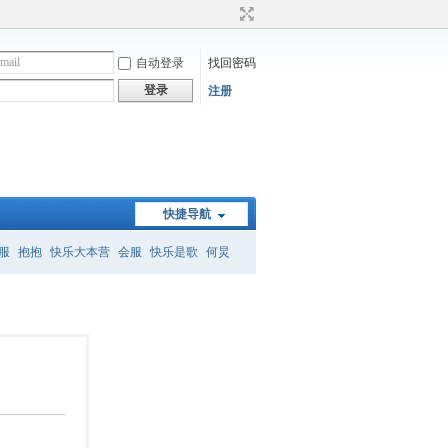
自动登录
找回密码
登录
注册
快捷导航
服
抱抱
快乐大本营
会服
快乐是歌
何炅
）
何炅经典语录
暗恋桃花源
怎么删帖