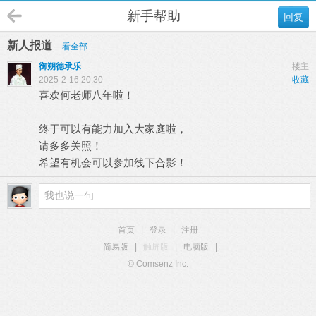
新手帮助
回复
新人报道
看全部
御朔德承乐
楼主
2025-2-16 20:30
收藏
喜欢何老师八年啦！
终于可以有能力加入大家庭啦，
请多多关照！
希望有机会可以参加线下合影！
首页
|
登录
|
注册
简易版
|
触屏版
|
电脑版
|
© Comsenz Inc.