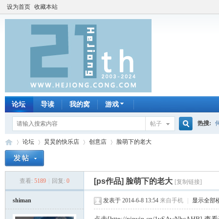
设为首页
收藏本站
论坛
导读
我的窝
游戏
热搜:
帖子
搜
论坛
炅炅的快乐店
创意店
脸萌下的老大
唱吧
签
索
[ps作品]
脸萌下的老大
查看:
5189
|
回复:
0
[复制链接]
何
»
›
›
›
shiman
发表于 2014-6-8 13:54
来自手机
|
显示全部