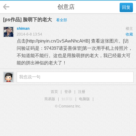
创意店
回复
[ps作品] 脸萌下的老大
看全部
shiman
楼主
2014-6-8 13:54
收藏
点击[http://pinyin.cn/1vSAwNhcAHB] 查看这张图片。[访
问验证码是：974397请妥善保管]第一次用手机上传照片，
不知道能不能行。这也是用脸萌拼的老大，我已经最大可
能的拼出神似的老大了！
首页
|
登录
|
注册
简易版
|
触屏版
|
电脑版
|
© Comsenz Inc.