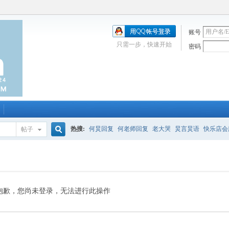
账号
只需一步，快速开始
密码
热搜:
何炅回复
何老师回复
老大哭
炅言炅语
快乐店会
帖子
搜
唱吧
签到
校园幽默剧
购买会服
何炅签名2013
（青春
索
抱歉，您尚未登录，无法进行此操作