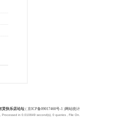
何炅快乐店论坛
(
京ICP备09017460号-1
)
网站统计
, Processed in 0.010849 second(s), 0 queries , File On.