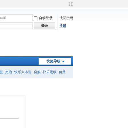
自动登录
找回密码
登录
注册
快捷导航
服
抱抱
快乐大本营
会服
快乐是歌
何炅
）
何炅经典语录
暗恋桃花源
怎么删帖