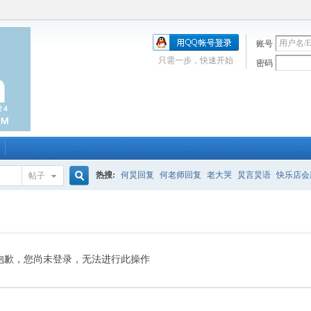
账号
只需一步，快速开始
密码
热搜:
何炅回复
何老师回复
老大哭
炅言炅语
快乐店会
帖子
搜
唱吧
签到
校园幽默剧
购买会服
何炅签名2013
（青春
索
抱歉，您尚未登录，无法进行此操作