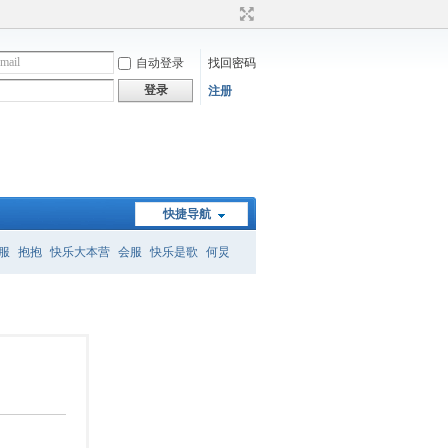
自动登录
找回密码
登录
注册
快捷导航
服
抱抱
快乐大本营
会服
快乐是歌
何炅
）
何炅经典语录
暗恋桃花源
怎么删帖