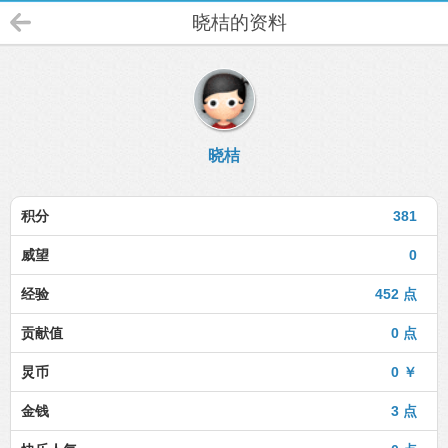
晓桔的资料
晓桔
积分
381
威望
0
经验
452 点
贡献值
0 点
炅币
0 ￥
金钱
3 点