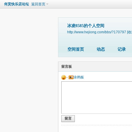
何炅快乐店论坛
返回首页
冰凌8585的个人空间
http://www.hejiong.com/bbs/?170797
[收
空间首页
动态
记录
留言板
涂鸦板
留言