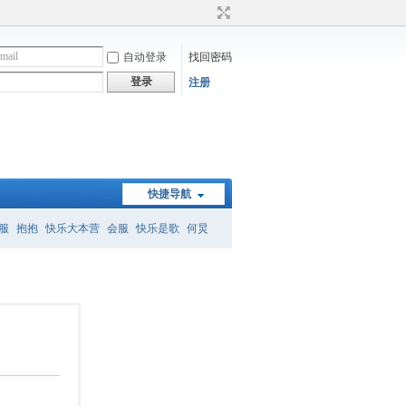
自动登录
找回密码
登录
注册
快捷导航
服
抱抱
快乐大本营
会服
快乐是歌
何炅
）
何炅经典语录
暗恋桃花源
怎么删帖