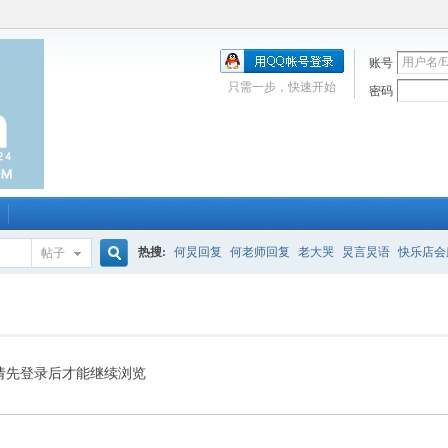
账号
只需一步，快速开始
密码
热搜:
何炅回复
何老师回复
老大哭
炅言炅语
快乐店会
帖子
搜
唱吧
签到
校园幽默剧
购买会服
何炅签名2013
（青春
索
请先登录后才能继续浏览