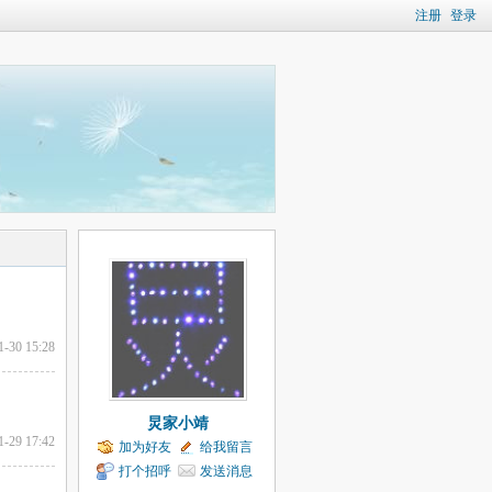
注册
登录
1-30 15:28
炅家小靖
1-29 17:42
加为好友
给我留言
打个招呼
发送消息