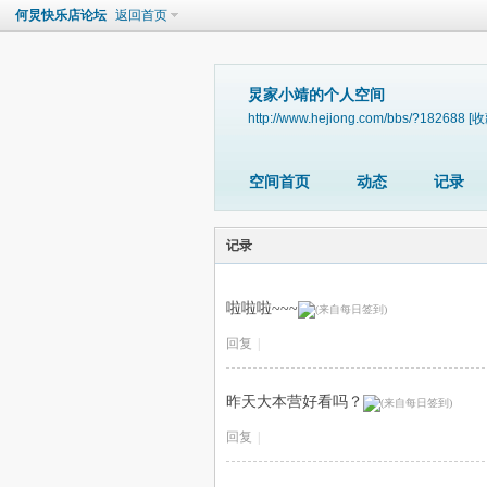
何炅快乐店论坛
返回首页
炅家小靖的个人空间
http://www.hejiong.com/bbs/?182688
[收
空间首页
动态
记录
记录
啦啦啦~~~
回复
|
昨天大本营好看吗？
回复
|