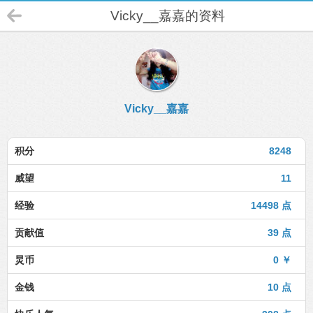
Vicky__嘉嘉的资料
Vicky__嘉嘉
积分
8248
威望
11
经验
14498 点
贡献值
39 点
炅币
0 ￥
金钱
10 点