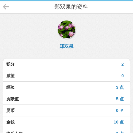
郑双泉的资料
郑双泉
积分
2
威望
0
经验
3 点
贡献值
5 点
炅币
0 ￥
金钱
10 点