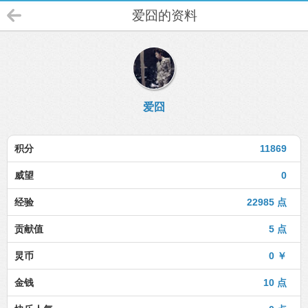
爱囧的资料
爱囧
积分
11869
威望
0
经验
22985 点
贡献值
5 点
炅币
0 ￥
金钱
10 点