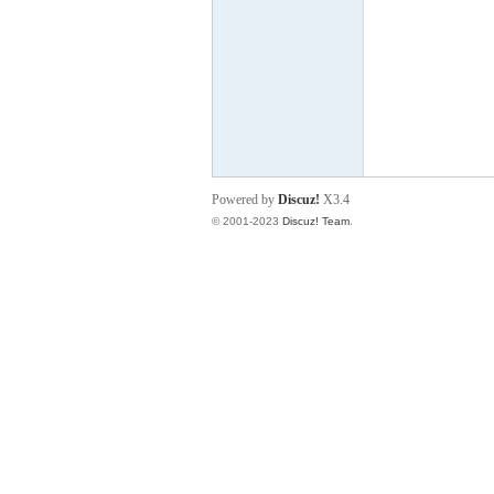
炅
Powered by
Discuz!
X3.4
© 2001-2023
Discuz! Team
.
快