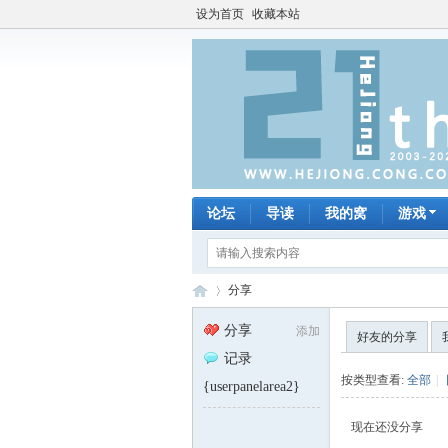
设为首页
收藏本站
论坛
导读
我的窝
游戏
分享
分享
添加
好友的分享
记录
何
›
按类型查看:
全部
|
{userpanelarea2}
现在还没分享