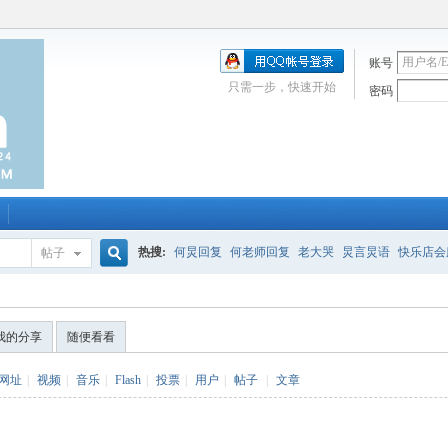
账号
只需一步，快速开始
密码
热搜:
何炅回复
何老师回复
老大哭
炅言炅语
快乐店会
帖子
搜
唱吧
签到
校园幽默剧
购买会服
何炅签名2013
（青春
我的分享
随便看看
索
网址
|
视频
|
音乐
|
Flash
|
投票
|
用户
|
帖子
|
文章