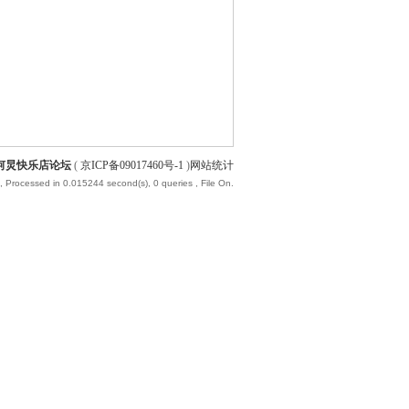
何炅快乐店论坛
(
京ICP备09017460号-1
)
网站统计
, Processed in 0.015244 second(s), 0 queries , File On.