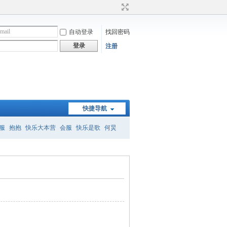
自动登录
找回密码
登录
注册
快捷导航
服
抱抱
快乐大本营
会服
快乐是歌
何炅
）
何炅经典语录
暗恋桃花源
怎么删帖