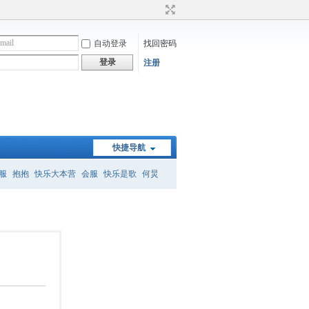
自动登录
找回密码
登录
注册
快捷导航
服
抱抱
快乐大本营
会服
快乐是歌
何炅
）
何炅经典语录
暗恋桃花源
怎么删帖