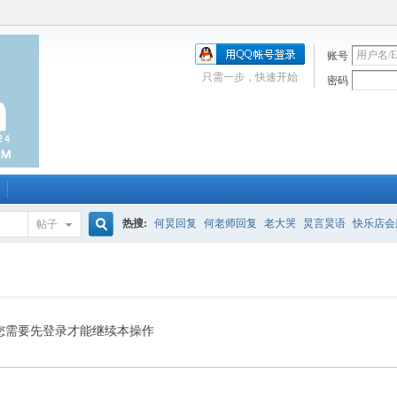
账号
只需一步，快速开始
密码
热搜:
何炅回复
何老师回复
老大哭
炅言炅语
快乐店会
帖子
搜
唱吧
签到
校园幽默剧
购买会服
何炅签名2013
（青春
索
您需要先登录才能继续本操作