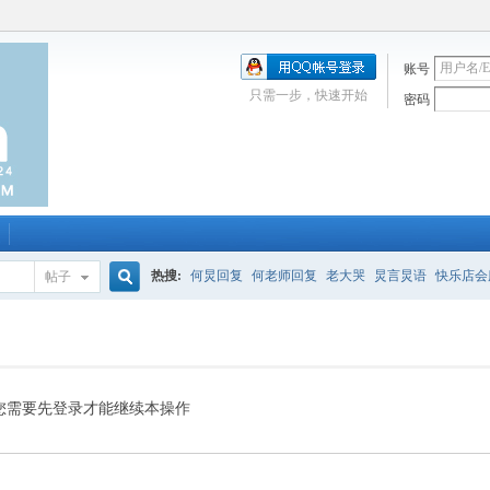
账号
只需一步，快速开始
密码
热搜:
何炅回复
何老师回复
老大哭
炅言炅语
快乐店会
帖子
搜
唱吧
签到
校园幽默剧
购买会服
何炅签名2013
（青春
索
您需要先登录才能继续本操作