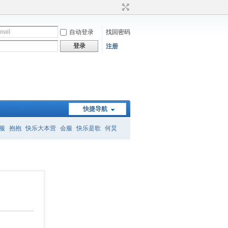
自动登录
找回密码
登录
注册
快捷导航
服
抱抱
快乐大本营
会服
快乐是歌
何炅
）
何炅经典语录
暗恋桃花源
怎么删帖