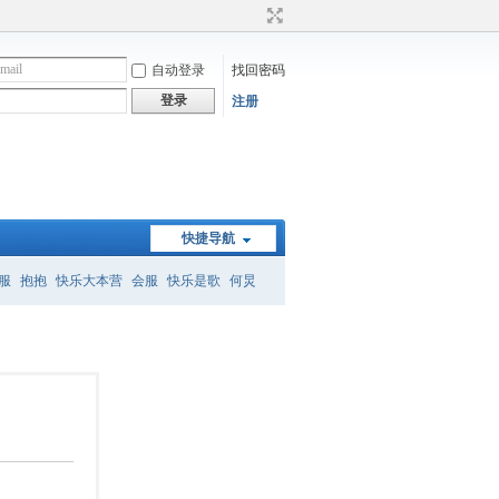
自动登录
找回密码
登录
注册
快捷导航
服
抱抱
快乐大本营
会服
快乐是歌
何炅
）
何炅经典语录
暗恋桃花源
怎么删帖