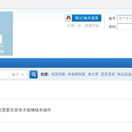
账号
只需一步，快速开始
密码
热搜:
何炅回复
何老师回复
老大哭
炅言炅语
快乐店会
帖子
搜
唱吧
签到
校园幽默剧
购买会服
何炅签名2013
（青春
索
您需要先登录才能继续本操作