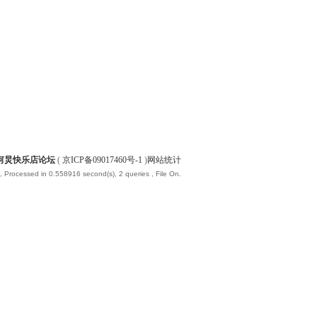
何炅快乐店论坛
(
京ICP备09017460号-1
)
网站统计
, Processed in 0.558916 second(s), 2 queries , File On.