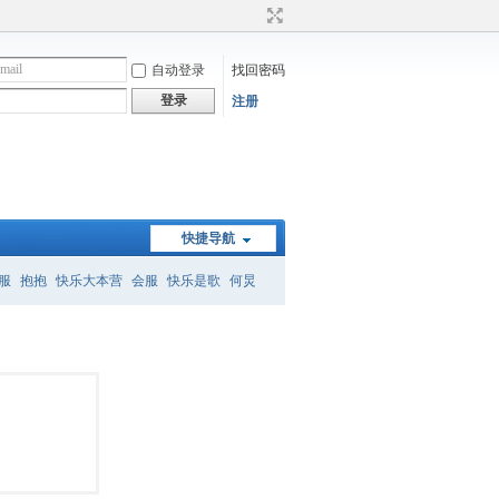
自动登录
找回密码
登录
注册
快捷导航
服
抱抱
快乐大本营
会服
快乐是歌
何炅
）
何炅经典语录
暗恋桃花源
怎么删帖