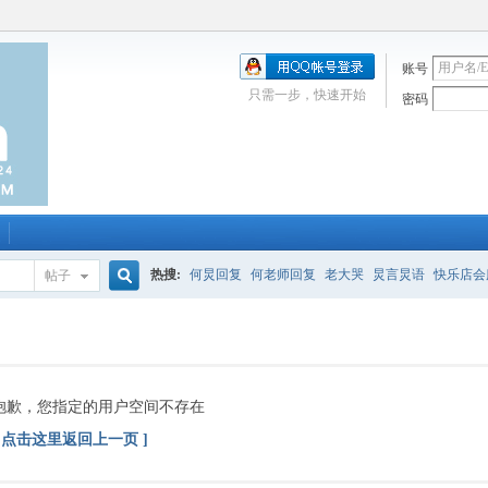
账号
只需一步，快速开始
密码
热搜:
何炅回复
何老师回复
老大哭
炅言炅语
快乐店会
帖子
搜
唱吧
签到
校园幽默剧
购买会服
何炅签名2013
（青春
索
抱歉，您指定的用户空间不存在
[ 点击这里返回上一页 ]