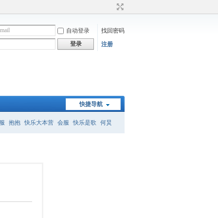
自动登录
找回密码
登录
注册
快捷导航
服
抱抱
快乐大本营
会服
快乐是歌
何炅
）
何炅经典语录
暗恋桃花源
怎么删帖