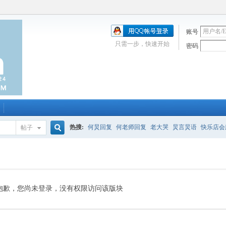
账号
只需一步，快速开始
密码
热搜:
何炅回复
何老师回复
老大哭
炅言炅语
快乐店会
帖子
搜
唱吧
签到
校园幽默剧
购买会服
何炅签名2013
（青春
索
抱歉，您尚未登录，没有权限访问该版块