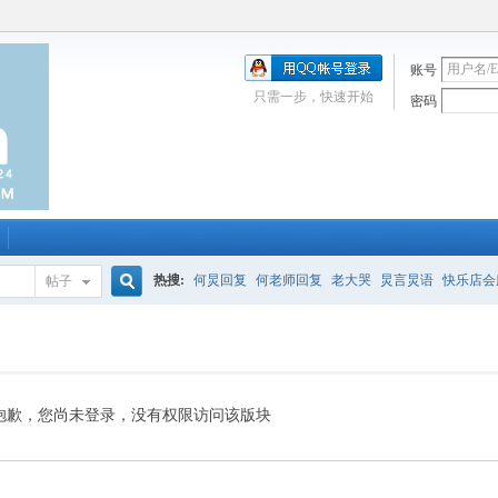
账号
只需一步，快速开始
密码
热搜:
何炅回复
何老师回复
老大哭
炅言炅语
快乐店会
帖子
搜
唱吧
签到
校园幽默剧
购买会服
何炅签名2013
（青春
索
抱歉，您尚未登录，没有权限访问该版块