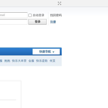
自动登录
找回密码
登录
注册
快捷导航
服
抱抱
快乐大本营
会服
快乐是歌
何炅
）
何炅经典语录
暗恋桃花源
怎么删帖