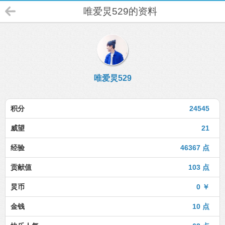
唯爱炅529的资料
唯爱炅529
积分
24545
威望
21
经验
46367 点
贡献值
103 点
炅币
0 ￥
金钱
10 点