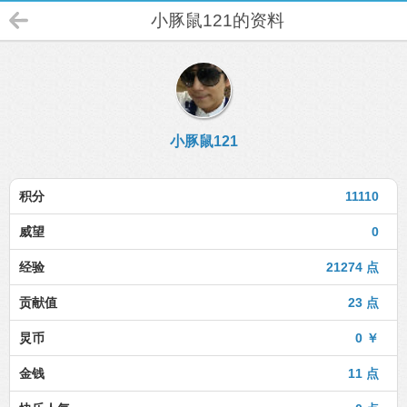
小豚鼠121的资料
小豚鼠121
积分
11110
威望
0
经验
21274 点
贡献值
23 点
炅币
0 ￥
金钱
11 点