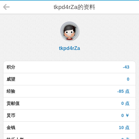
tkpd4rZa的资料
tkpd4rZa
积分
-43
威望
0
经验
-85 点
贡献值
0 点
炅币
0 ￥
金钱
10 点