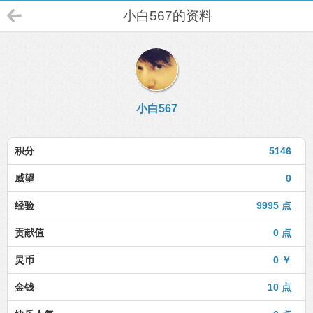
小白567的资料
小白567
积分
5146
威望
0
经验
9995 点
贡献值
0 点
炅币
0 ￥
金钱
10 点