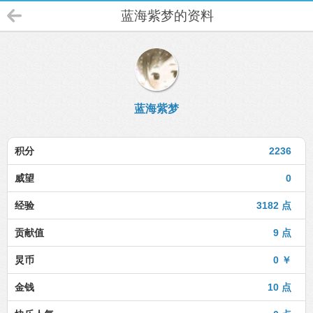
蓝海紫梦的资料
蓝海紫梦
积分
2236
威望
0
经验
3182 点
贡献值
9 点
炅币
0 ￥
金钱
10 点