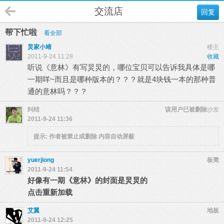
交流店
回复
帮下忙啦
看全部
炅家小靖
楼主
2011-9-24 11:28
收藏
听说《意林》有写炅炅的，哪位宝贝可以告诉我具体是哪
一期咩~而且是哪种版本的？？？就是4块钱一本的那种普
通的意林吗？？？
纠结
该用户已被删除
沙发
2011-9-24 11:36
提示:
作者被禁止或删除 内容自动屏蔽
yuerjiong
板凳
2011-9-24 11:54
好像有一期《意林》的封面是炅炅的
点击重新加载
艾翼
地板
2011-9-24 12:25