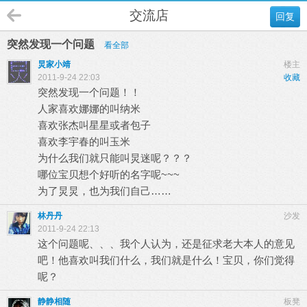
交流店
回复
突然发现一个问题
看全部
炅家小靖
楼主
2011-9-24 22:03
收藏
突然发现一个问题！！
人家喜欢娜娜的叫纳米
喜欢张杰叫星星或者包子
喜欢李宇春的叫玉米
为什么我们就只能叫炅迷呢？？？
哪位宝贝想个好听的名字呢~~~
为了炅炅，也为我们自己……
林丹丹
沙发
2011-9-24 22:13
这个问题呢、、、我个人认为，还是征求老大本人的意见
吧！他喜欢叫我们什么，我们就是什么！宝贝，你们觉得
呢？
静静相随
板凳