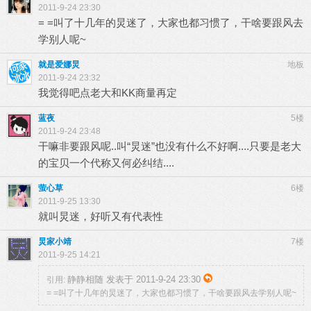
2011-9-24 23:30
= =叫了十几年的炅迷了，大家也都习惯了，干啥要跟风去
学别人呢~
就是爱娜炅
地板
2011-9-24 23:32
我觉得吧点老大和KK商量再定
蓝夜
5楼
2011-9-24 23:48
干嘛非要跟风呢..叫“炅迷”也没有什么不好啊....只要是老大
的宝贝一个代称又何必纠结....
萤心草
6楼
2011-9-25 13:30
就叫炅迷，好听又有代表性
炅家小靖
7楼
2011-9-25 14:21
静静相随 发表于 2011-9-24 23:30
引用:
= =叫了十几年的炅迷了，大家也都习惯了，干啥要跟风去学别人呢~