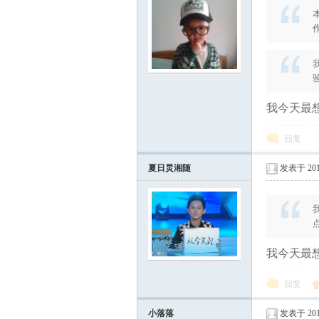
作
炅
我今天最想
回复
夏日炅湘随
发表于 2012
快
我今天最想
回复
小落落
发表于 2012