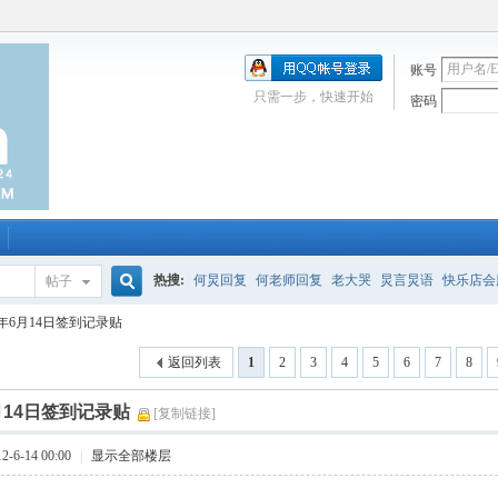
账号
只需一步，快速开始
密码
热搜:
何炅回复
何老师回复
老大哭
炅言炅语
快乐店会
帖子
搜
2年6月14日签到记录贴
唱吧
签到
校园幽默剧
购买会服
何炅签名2013
（青春
返回列表
1
2
3
4
5
6
7
8
索
6月14日签到记录贴
[复制链接]
-6-14 00:00
|
显示全部楼层