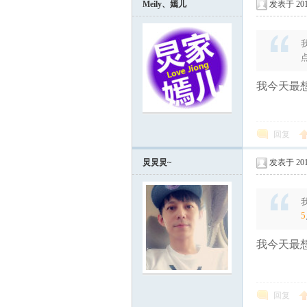
Meily、嫣儿
发表于 2012
论
我今天最想
回复
坛
炅炅炅~
发表于 2012
5
我今天最想
回复