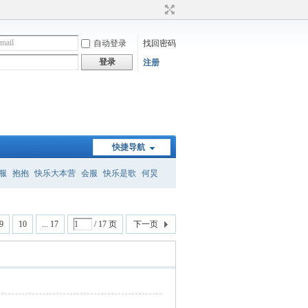
自动登录
找回密码
登录
注册
快捷导航
服
抱抱
快乐大本营
会服
快乐是歌
何炅
）
何炅经典语录
暗恋桃花源
怎么删帖
9
10
... 17
/ 17 页
下一页