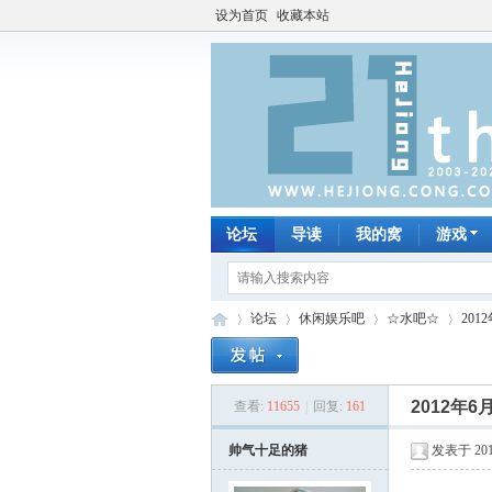
设为首页
收藏本站
论坛
导读
我的窝
游戏
论坛
休闲娱乐吧
☆水吧☆
201
2012年
查看:
11655
|
回复:
161
何
»
›
›
›
帅气十足的猪
发表于 2012