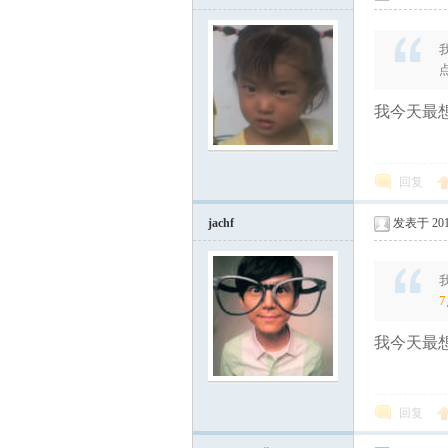
乐
我今天最想
回复
jachf
发表于 2012
店
7
我今天最想
回复