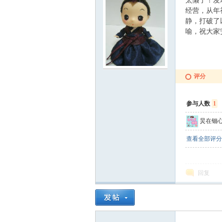
太懒了！发
经营，从年
静，打破了
喻，祝大家
炅
评分
参与人数
1
炅在钿
查看全部评分
快
回复