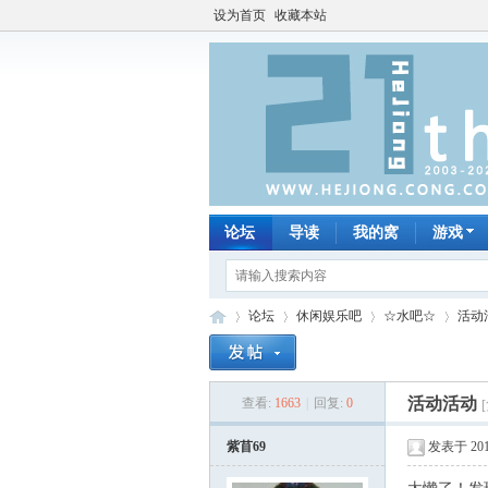
设为首页
收藏本站
论坛
导读
我的窝
游戏
论坛
休闲娱乐吧
☆水吧☆
活动
活动活动
查看:
1663
|
回复:
0
何
»
›
›
›
紫苜69
发表于 2013