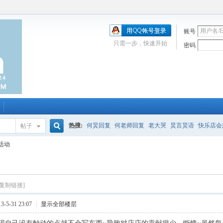
账号
只需一步，快速开始
密码
热搜:
何炅回复
何老师回复
老大哭
炅言炅语
快乐店会
帖子
搜
活动
唱吧
签到
校园幽默剧
购买会服
何炅签名2013
（青春
索
[复制链接]
-5-31 23:07
|
显示全部楼层