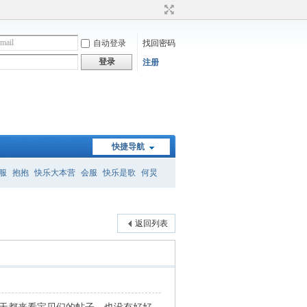
自动登录
找回密码
登录
注册
快捷导航
服
抱抱
快乐大本营
会服
快乐是歌
何炅
）
何炅经典语录
暗恋桃花源
怎么删帖
返回列表