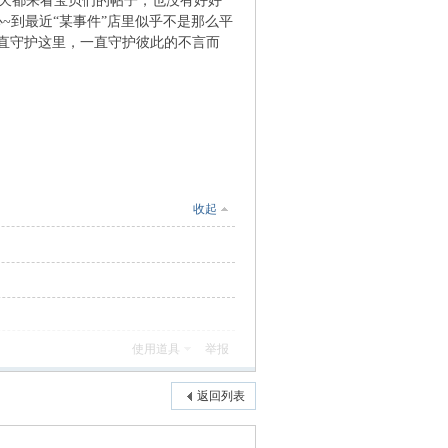
每天都来看宝贝们的帖子，也没有好好
~到最近“某事件”店里似乎不是那么平
直守护这里，一直守护彼此的不言而
收起
使用道具
举报
返回列表