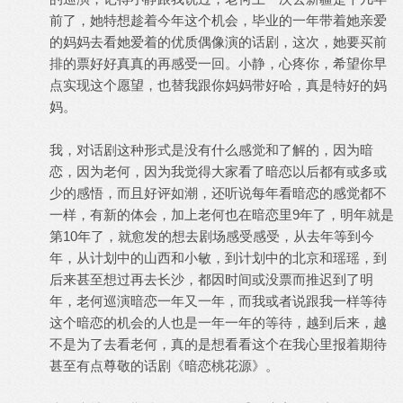
前了，她特想趁着今年这个机会，毕业的一年带着她亲爱
的妈妈去看她爱着的优质偶像演的话剧，这次，她要买前
排的票好好真真的再感受一回。小静，心疼你，希望你早
点实现这个愿望，也替我跟你妈妈带好哈，真是特好的妈
妈。
我，对话剧这种形式是没有什么感觉和了解的，因为暗
恋，因为老何，因为我觉得大家看了暗恋以后都有或多或
少的感悟，而且好评如潮，还听说每年看暗恋的感觉都不
一样，有新的体会，加上老何也在暗恋里9年了，明年就是
第10年了，就愈发的想去剧场感受感受，从去年等到今
年，从计划中的山西和小敏，到计划中的北京和瑶瑶，到
后来甚至想过再去长沙，都因时间或没票而推迟到了明
年，老何巡演暗恋一年又一年，而我或者说跟我一样等待
这个暗恋的机会的人也是一年一年的等待，越到后来，越
不是为了去看老何，真的是想看看这个在我心里报着期待
甚至有点尊敬的话剧《暗恋桃花源》。