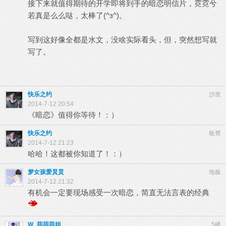
接下来就值得期待的开学即将到手的暗恋明信片，霓霓兮
若真是么么哒，太棒了(^з^)。
写到这好像全都是水文，没啥实际看头，但，突然想写就
写了。
快乐之约
沙发
2014-7-12 20:54
《暗恋》值得你等待！：）
快乐之约
板凳
2014-7-12 21:23
哈哈！这都被你知道了！：）
梦女孩爱炅炅
地板
2014-7-12 21:32
有机会一定要现场感受一次暗恋，简直无法言表的经典
W_菲菲菲姐
5楼