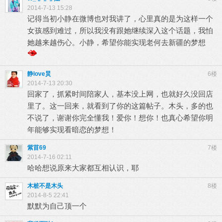
2014-7-13 15:28
记得当初小静在微博也对我讲了，心里真的是为这样一个
女孩感到难过，所以我没有跟她继续深入这个话题，我怕
她越来越伤心。小静，希望你能实现老何去新疆的梦想
静love炅
6楼
2014-7-13 20:30
回家了，抓紧时间陪家人，基本没上网，也就好久没回店
里了。这一回来，就看到了你的这篇帖子。木头，多的也
不说了，谢谢你完全懂我！爱你！想你！也真心希望你明
年能够实现看暗恋的梦想！
紫苜69
7楼
2014-7-16 02:11
哈哈想说原来大家都互相认识，耶
木桩不是木头
8楼
2014-8-5 22:41
默默为自己顶一个