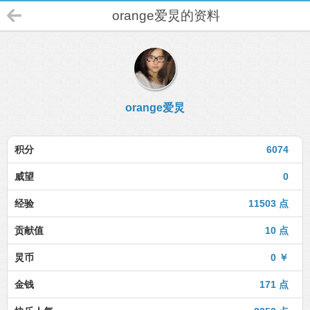
orange爱炅的资料
orange爱炅
积分
6074
威望
0
经验
11503 点
贡献值
10 点
炅币
0 ￥
金钱
171 点