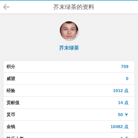
芥末绿茶的资料
芥末绿茶
积分
709
威望
0
经验
1012 点
贡献值
14 点
炅币
50 ￥
金钱
10482 点