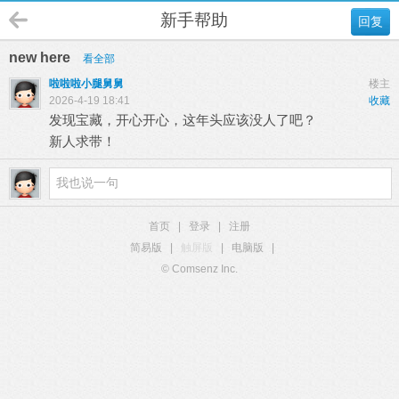
新手帮助
回复
new here
看全部
啦啦啦小腿舅舅
楼主
2026-4-19 18:41
收藏
发现宝藏，开心开心，这年头应该没人了吧？
新人求带！
首页
|
登录
|
注册
简易版
|
触屏版
|
电脑版
|
© Comsenz Inc.