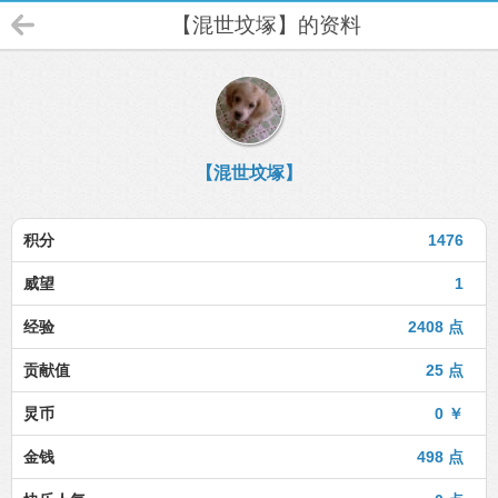
【混世坟塚】的资料
【混世坟塚】
积分
1476
威望
1
经验
2408 点
贡献值
25 点
炅币
0 ￥
金钱
498 点