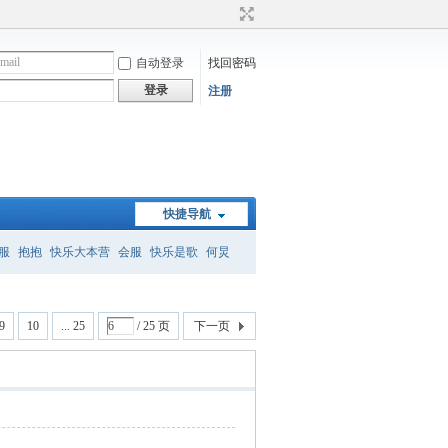
自动登录
找回密码
登录
注册
快捷导航
服
抱抱
快乐大本营
会服
快乐是歌
何炅
）
何炅经典语录
暗恋桃花源
怎么删帖
9
10
... 25
/ 25 页
下一页