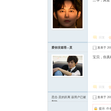
二爷，真是
炅
回复
爱你没道理—炅
发表于 2011
宝贝，你真
快
回复
思念-炅的距离
该用户已被
发表于 2011
删除
提示:
作