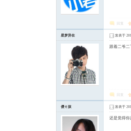
回复
星梦异在
发表于 2011
跟着二爷二
回复
儍ㄝ孩
发表于 2011
还是觉得你是