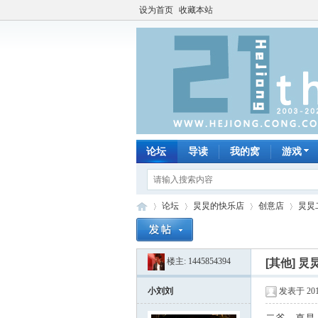
设为首页
收藏本站
论坛
导读
我的窝
游戏
论坛
炅炅的快乐店
创意店
炅炅
楼主:
1445854394
[其他]
炅
何
»
›
›
›
小刘刘
发表于 2011