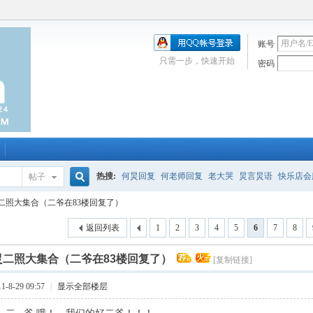
账号
只需一步，快速开始
密码
热搜:
何炅回复
何老师回复
老大哭
炅言炅语
快乐店会
帖子
搜
二照大集合（二爷在83楼回复了）
唱吧
签到
校园幽默剧
购买会服
何炅签名2013
（青春
返回列表
1
2
3
4
5
6
7
8
索
炅二照大集合（二爷在83楼回复了）
[复制链接]
-8-29 09:57
|
显示全部楼层