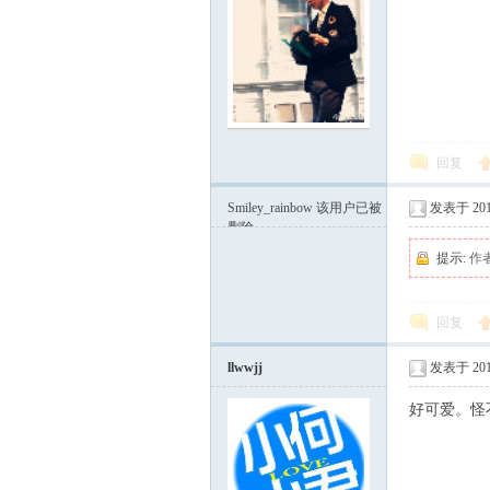
论
回复
Smiley_rainbow
该用户已被
发表于 2011
删除
坛
提示:
作
回复
llwwjj
发表于 2011
好可爱。怪