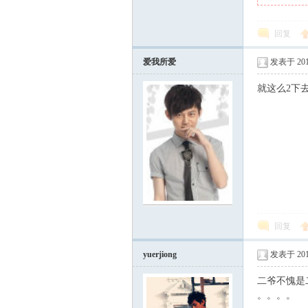
回复
乐
爱我所爱
发表于 2011
就这么2下去{:
店
回复
yuerjiong
发表于 2011
二爷不愧是
。。。。