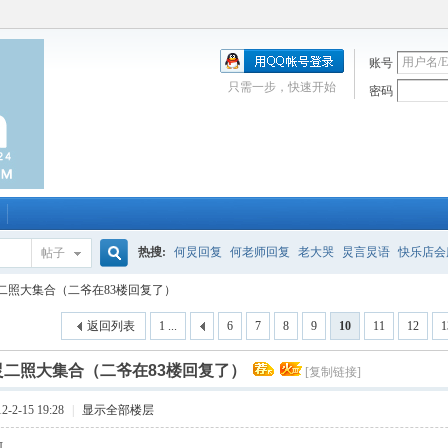
账号
只需一步，快速开始
密码
热搜:
何炅回复
何老师回复
老大哭
炅言炅语
快乐店会
帖子
搜
二照大集合（二爷在83楼回复了）
唱吧
签到
校园幽默剧
购买会服
何炅签名2013
（青春
返回列表
1 ...
6
7
8
9
10
11
12
1
索
炅二照大集合（二爷在83楼回复了）
[复制链接]
-2-15 19:28
|
显示全部楼层