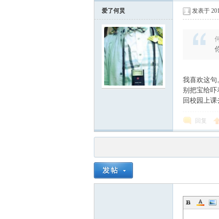
爱了何炅
发表于 2012
何
我喜欢这句
别把宝给吓
回校园上课
回复