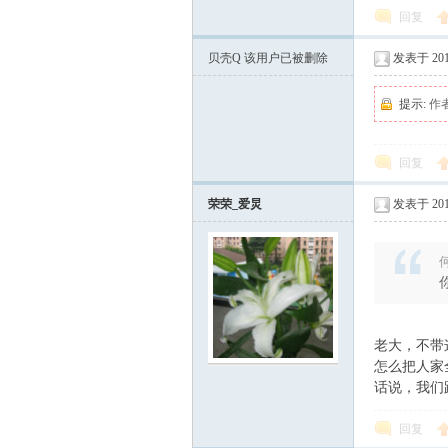
回复
贝壳Q
该用户已被删除
发表于 2012
提示:
作
回复
荣荣_爱炅
发表于 2012
何
老大，不带
怎么把人家
话说，我们跟着
回复