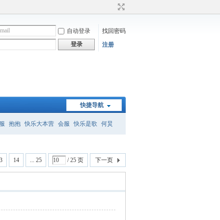
自动登录
找回密码
登录
注册
快捷导航
服
抱抱
快乐大本营
会服
快乐是歌
何炅
）
何炅经典语录
暗恋桃花源
怎么删帖
3
14
... 25
/ 25 页
下一页