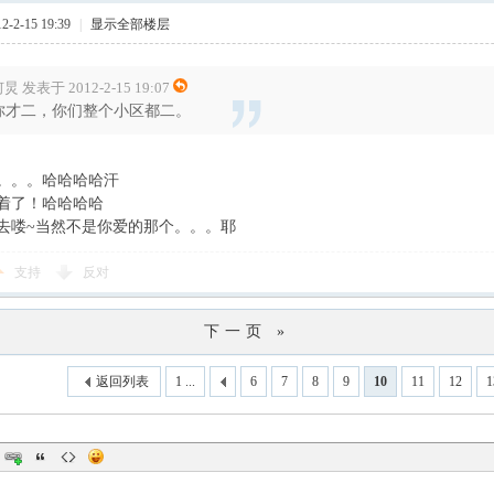
-2-15 19:39
|
显示全部楼层
炅 发表于 2012-2-15 19:07
你才二，你们整个小区都二。
。。。哈哈哈哈汗
着了！哈哈哈哈
去喽~当然不是你爱的那个。。。耶
支持
反对
下一页 »
返回列表
1 ...
6
7
8
9
10
11
12
1