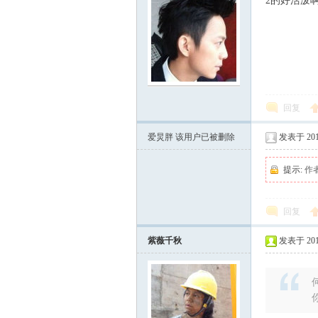
2的好活泼
炅
回复
爱炅胖
该用户已被删除
发表于 2012
提示:
作
回复
快
紫薇千秋
发表于 2012
何