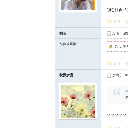
别总往自己
回复
乐
晴昕
发表于 2012
头像被屏蔽
提示:
作
回复
秋微娇露
发表于 2012
店
何
哈哈哈哈哈