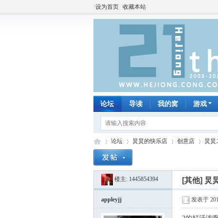
设为首页
收藏本站
论坛
导读
我的窝
游戏
论坛
炅炅的快乐店
创意店
炅炅
楼主:
1445854394
[其他]
炅
何
»
›
›
›
appleyjj
发表于 2012