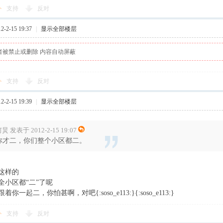
支持
反对
-2-15 19:37
|
显示全部楼层
者被禁止或删除 内容自动屏蔽
支持
反对
-2-15 19:39
|
显示全部楼层
炅 发表于 2012-2-15 19:07
你才二，你们整个小区都二。
这样的
全小区都“二”了呢
你一起二，你怕甚啊，对吧{:soso_e113:}{:soso_e113:}
支持
反对