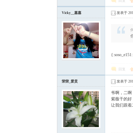
回复
论
Vicky__嘉嘉
发表于 2012
何
{:soso_e151
坛
回复
荣荣_爱炅
发表于 2012
爷啊，二啊
紫薇干的好
让我们跟着